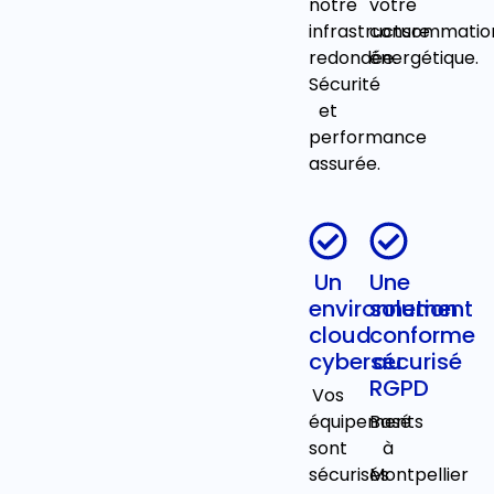
notre
votre
infrastructure
consommatio
redondée.
énergétique.
Sécurité
et
performance
assurée.
Un
Une
environnement
solution
cloud
conforme
cybersécurisé
au
RGPD
Vos
équipements
Basé
sont
à
sécurisés
Montpellier