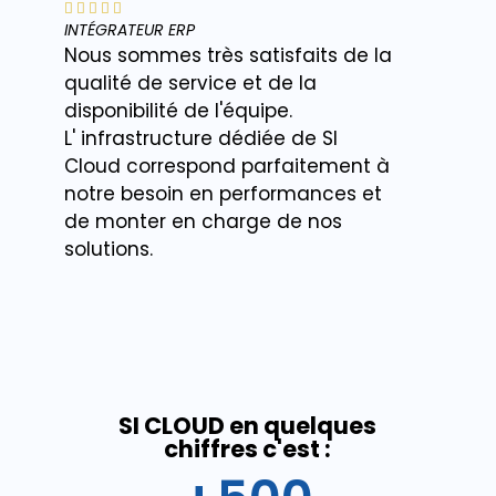









INTÉGRATEUR ERP
SECTEU
Nous sommes très satisfaits de la
Comm
e
qualité de service et de la
profe
disponibilité de l'équipe.
consei
L' infrastructure dédiée de SI
Cloud correspond parfaitement à
notre besoin en performances et
de monter en charge de nos
s.
solutions.
SI CLOUD en quelques
chiffres c'est :