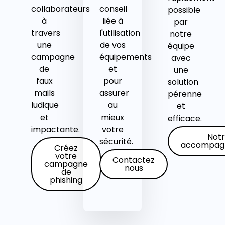
collaborateurs
conseil
possible
à
liée à
par
travers
l'utilisation
notre
une
de vos
équipe
campagne
équipements
avec
de
et
une
faux
pour
solution
mails
assurer
pérenne
ludique
au
et
et
mieux
efficace.
impactante.
votre
Not
sécurité.
accompag
Créez
votre
Contactez
campagne
nous
de
phishing