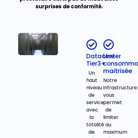
surprises de conformité.
Datacenter
Une
Tier3+
consomma
maitrisée
Un
haut
Notre
niveau
infrastructure
de
vous
service
permet
avec
de
la
limiter
totalité
au
de
maximum