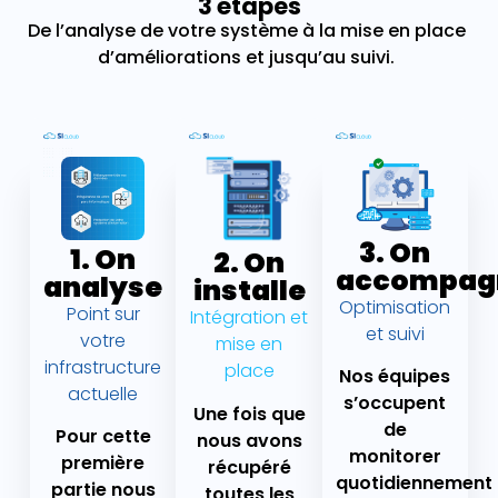
3 étapes
De l’analyse de votre système à la mise en place
d’améliorations et jusqu’au suivi.
3. On
1. On
2. On
accompag
analyse
installe
Optimisation
Point sur
Intégration et
et suivi
votre
mise en
infrastructure
place
Nos équipes
actuelle
s’occupent
Une fois que
de
Pour cette
nous avons
monitorer
première
récupéré
quotidiennement
partie nous
toutes les