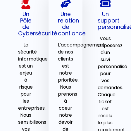
Un
Une
Un
Pôle
relation
support
de
de
personnalis
Cybersécurité
confiance
Vous
La
L'accompagnement
disposerez
sécurité
de nos
d'un
informatique
clients
suivi
est un
est
personnalisé
enjeu
notre
pour
à
prioritée.
vos
risque
Nous
demandes.
pour
prenons
Chaque
les
à
ticket
entreprises.
coeur
est
Nous
notre
résolu
sensibilisons
devoir
le plus
vos
de
rapidement