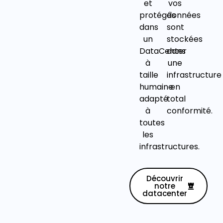
et
vos
protégés
données
dans
sont
un
stockées
DataCenter
dans
à
une
taille
infrastructure
humaine
en
adapté
total
à
conformité.
toutes
les
infrastructures.
Découvrir
notre
datacenter