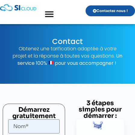
Contactez nous !
Contact
Obtenez une tarification adaptée à votre
projet et la réponse à toutes vos questions.
Un
service 100%
pour vous accompagner !
3 étapes
simples pour
Démarrez
démarrer :
gratuitement