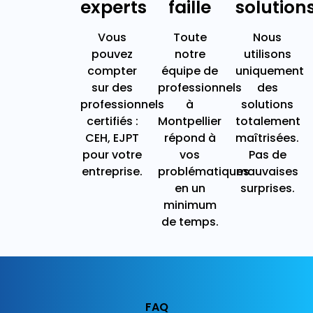
experts
faille
solution
Vous
Toute
Nous
pouvez
notre
utilisons
compter
équipe de
uniquement
sur des
professionnels
des
professionnels
à
solutions
certifiés :
Montpellier
totalement
CEH, EJPT
répond à
maîtrisées.
pour votre
vos
Pas de
entreprise.
problématiques
mauvaises
en un
surprises.
minimum
de temps.
FAQ