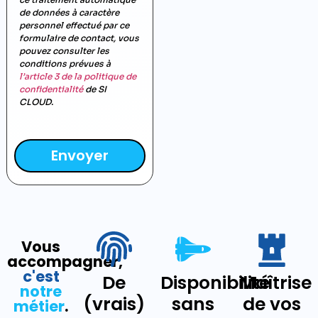
de données à caractère
personnel effectué par ce
formulaire de contact, vous
pouvez consulter les
conditions prévues à
l’article 3 de la politique de
confidentialité
de SI
CLOUD.
Envoyer
Vous
accompagner,
c'est
De
Disponibilité
Maîtrise
notre
(vrais)
sans
de vos
métier
.