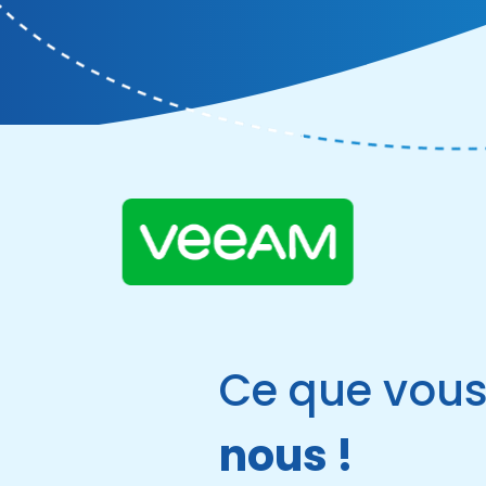
Ce que vous
Nathal





nous !
COMMERCI
Entrepris