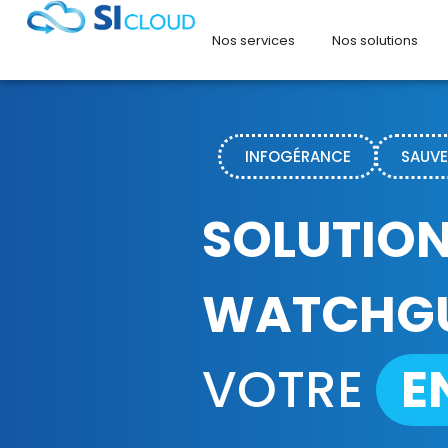
Nos services
Nos solutions
INFOGÉRANCE
SAUV
SOLUTIO
WATCHG
VOTRE
E