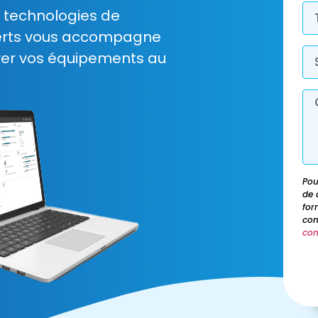
s technologies de
perts vous accompagne
urer vos équipements au
Pou
de 
for
con
con