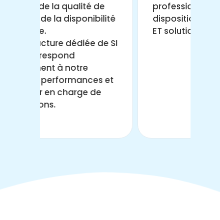
Un
de
professionnels à
hu
ilité
disposition, avec conseils,
qu
ET solutions.
ca
de SI
ré
se
s et
e