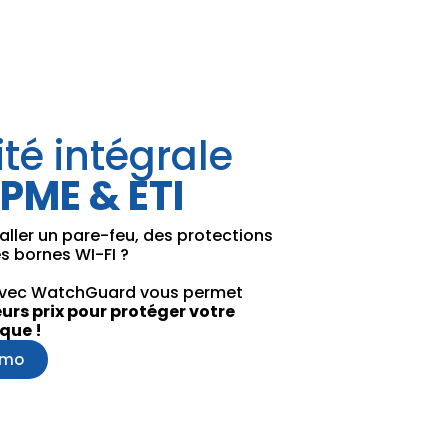
ité intégrale
 PME & ETI
aller un pare-feu, des protections
s bornes WI-FI ?
 avec WatchGuard vous permet
eurs prix pour protéger votre
que !
emo