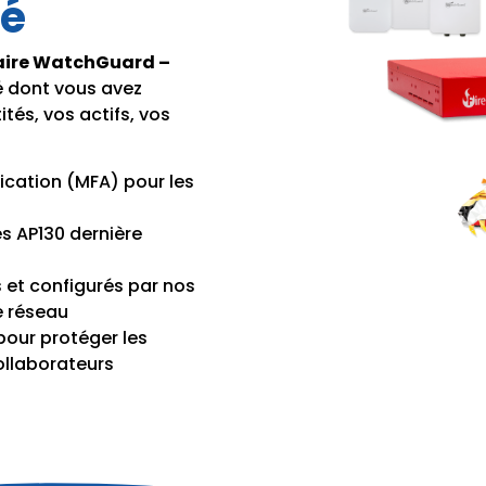
té
aire WatchGuard –
té dont vous avez
tés, vos actifs, vos
ication (MFA) pour les
es AP130 dernière
 et configurés par nos
e réseau
 pour protéger les
ollaborateurs