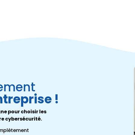
ement
treprise !
e pour choisir les
re cybersécurité.
complètement