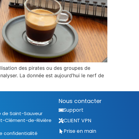
alisation des pirates ou des groupes de
nalyser. La donnée est aujourd’hui le nerf de
Nous contacter
Support
e de Saint-Sauveur
nt-Clément-de-Rivière
CLIENT VPN
Prise en main
e confidentialité