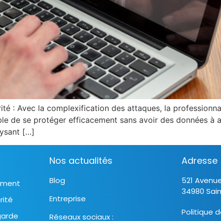
té : Avec la complexification des attaques, la professionn
ible de se protéger efficacement sans avoir des données à a
lysant […]
Nos actualités
Adresse
Blog
521 Avenu
ement
34980 Sai
Entreprise
rité
Politique d
garde
Réseaux sociaux :