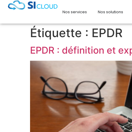
Nos services
Nos solutions
Étiquette :
EPDR
EPDR : définition et ex